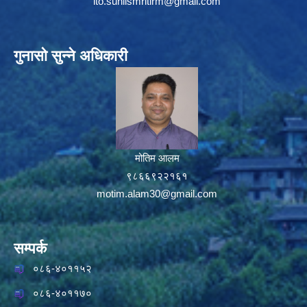
ito.sunilsmritirm@gmail.com
गुनासो सुन्ने अधिकारी
मोतिम आलम
९८६६९२२१६१
motim.alam30@gmail.com
सम्पर्क
०८६-४०११५२
०८६-४०११७०