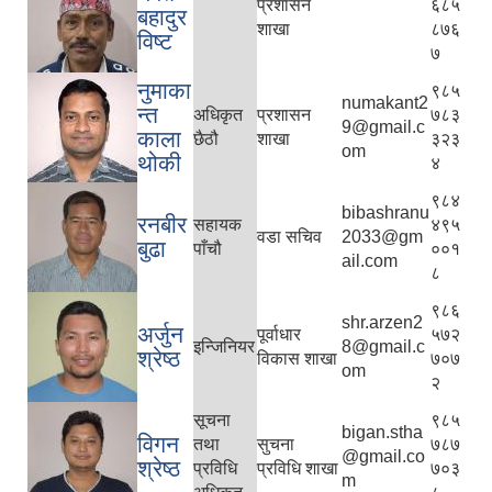
प्रशासन
६८५
बहादुर
शाखा
८७६
विष्ट
७
नुमाका
९८५
numakant2
न्त
अधिकृत
प्रशासन
७८३
9@gmail.c
काला
छैठौ
शाखा
३२३
om
थोकी
४
९८४
bibashranu
रनबीर
सहायक
४९५
वडा सचिव
2033@gm
बुढा
पाँचौ
००१
ail.com
८
९८६
shr.arzen2
अर्जुन
पूर्वाधार
५७२
इन्जिनियर
8@gmail.c
श्रेष्ठ
विकास शाखा
७०७
om
२
सूचना
९८५
bigan.stha
विगन
तथा
सुचना
७८७
@gmail.co
श्रेष्ठ
प्रविधि
प्रविधि शाखा
७०३
m