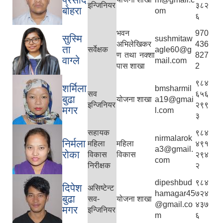
इन्जिनियर
३८२
बोहरा
om
६
भवन
970
सुस्मि
sushmitaw
अभिलेखिकर
436
ता
सर्वेक्षक
agle60@g
ण तथा नक्शा
827
वाग्ले
mail.com
पास शाखा
2
९८४
शर्मिला
bmsharmil
सव
६५६
बुढा
योजना शाखा
a19@gmai
इन्जिनियर
२९९
मगर
l.com
३
सहायक
९८४
nirmalarok
निर्मला
महिला
महिला
४९१
a3@gmail.
रोका
विकास
विकास
२९४
com
निरीक्षक
२
dipeshbud
९८४
दिपेश
असिष्टेन्ट
hamagar45
७२४
बुढा
सव-
योजना शाखा
@gmail.co
४३७
मगर
इन्जिनियर
m
६