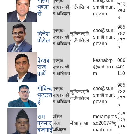
गौतम
प्रमुख
cao@sunil
७८२
भण्डा
प्रशासकी
गाउँपालिका
smritimun.
४७७
री
य अधिकृत
gov.np
५
985
प्रमुख
cao@sunil
दिनेश
सुनिलस्मृति
782
प्रशासकी
smritimun.
पौडेल
गाउँपालिका
477
य अधिकृत
gov.np
5
केशब
प्रमुख
keshabrp
086
राज
प्रशासकी
@yahoo.co
401
पार्धे
य अधिकृत
m
110
985
गोविन्द
प्रमुख
cao@sunil
सुनिलस्मृति
782
भट्टरा
प्रशासकी
smritimun.
गाउँपालिका
477
ई
य अधिकृत
gov.np
5
९८५
राम
वरिष्ठ
merampras
१२३
प्रसाद
लेखा
लेखा शाखा
ad2007@g
३१५
बजगाईं
अधिकृत
mail.com
६