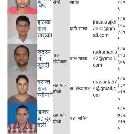
पाँचौ
शाखा
९९५
बिष्ट
६
९८४
झलक
jhalakrajkh
८०८
राज
कृषि शाखा
adka@gm
४८१
खड्का
ail.com
९
९८४
रुद्रम
rudramanis
वास
८१७
णी
वास शाखा
42@gmail.
संयोजक
६०६
सुवेदी
com
६
९८४
बसन्त
rbasanta57
सहायक
८३०
राज
स. लेखापाल
4@gmail.c
चौथो
०९१
न्यौपाने
om
५
९८५
डम्वर
सहायक
७८२
बहादुर
वडा सचिव
चौथो
४९१
वली
०