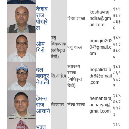
केशव
९८४
keshavraji
राज
७८२
शिक्षा शाखा
ndira@gm
पोख्रे
८३३
ail.com
ल
६
पशु
९८४
omugiri202
ओम
चिकत्सक
७८३
पशु शाखा
0@gmail.c
गिरी
(अधिकृत
७८०
om
छैठौ)
०
स्वास्थ्य
९८६
दल
nepalidalb
शाखा
८६१
बहादुर
सि.अ.हे.व.
dr8@gmail
(अधिकृत
४६८
नेपाली
.com
छैठौ)
१
९८५
हेमन्त
hemantaraj
७८२
राज
लेखपाल
लेखा शाखा
acharya@
४१९
आचार्य
gmail.com
३
९८६
भक्त