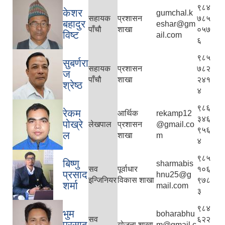
९८४
केशर
gumchal.k
सहायक
प्रशासन
७८५
बहादुर
eshar@gm
पाँचौ
शाखा
०५७
विष्ट
ail.com
६
९८५
सुबर्णरा
सहायक
प्रशासन
७८२
ज
पाँचौ
शाखा
२४१
श्रेष्ठ
४
९८६
रेकम
आर्थिक
rekamp12
३४६
पोख्रे
लेखपाल
प्रशासन
@gmail.co
९५६
ल
शाखा
m
४
९८५
बिष्णु
sharmabis
सव
पूर्वाधार
१०६
प्रसाद
hnu25@g
इन्जिनियर
विकास शाखा
९७८
शर्मा
mail.com
३
९८४
भुम
boharabhu
सव
६२२
प्रसाद
योजना शाखा
m@gmail.c