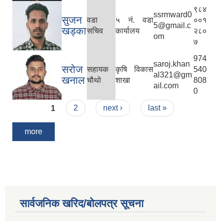
९८४
ssrmward0
सुजन
वडा
५ नं. वडा
००१
5@gmail.c
खड्का
सचिव
कार्यालय
२८०
om
७
974
saroj.khan
सरोज
सहायक
कृषि विकास
540
al321@gm
खनाल
चौथो
शाखा
808
ail.com
0
Pages
1
2
next ›
last »
more
सार्वजनिक खरिद/बोलपत्र सूचना