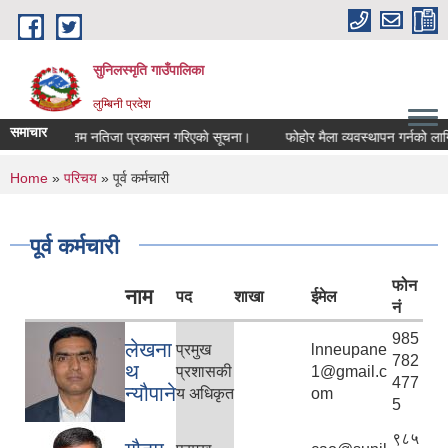
Skip to main content
सुनिलस्मृति गाउँपालिका
लुम्बिनी प्रदेश
समाचार
अन्तिम नतिजा प्रकासन गरिएकाे सूचना।
फोहोर मैला व्यवस्थापन गर्नको लागि ट्र
You are here
Home
»
परिचय
» पूर्व कर्मचारी
पूर्व कर्मचारी
फोन
नाम
पद
शाखा
ईमेल
नं
985
लेखना
प्रमुख
lnneupane
782
थ
प्रशासकी
1@gmail.c
477
न्यौपाने
य अधिकृत
om
5
९८५