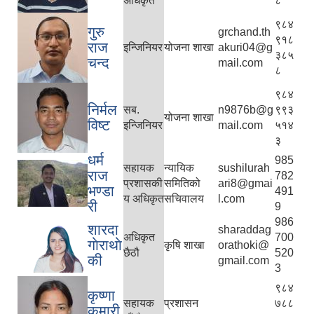
अधिकृत
८
९८४
गुरु
grchand.th
९१८
राज
इन्जिनियर
योजना शाखा
akuri04@g
३८५
चन्द
mail.com
८
९८४
निर्मल
सब.
n9876b@g
९९३
योजना शाखा
विष्ट
इन्जिनियर
mail.com
५१४
३
धर्म
985
सहायक
न्यायिक
sushilurah
राज
782
प्रशासकी
समितिको
ari8@gmai
भण्डा
491
य अधिकृत
सचिवालय
l.com
री
9
986
शारदा
sharaddag
अधिकृत
700
गाेराथाे
कृषि शाखा
orathoki@
छैठौ
520
की
gmail.com
3
९८४
कृष्णा
सहायक
प्रशासन
७८८
कुमारी