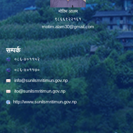
मोतिम आलम
९८६६९२२१६१
motim.alam30@gmail.com
सम्पर्क
०८६-४०११५२
०८६-४०११७०
info@sunilsmritimun.gov.np
ito@sunilsmritimun.gov.np
http://www.sunilsmritimun.gov.np