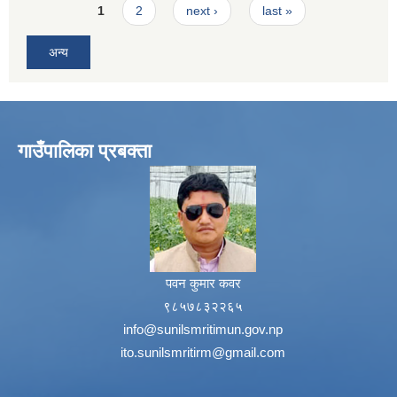
Pages
1
2
next ›
last »
अन्य
गाउँपालिका प्रबक्ता
पवन कुमार कवर
९८५७८३२२६५
info@sunilsmritimun.gov.np
ito.sunilsmritirm@gmail.com