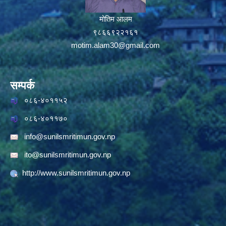
मोतिम आलम
९८६६९२२१६१
motim.alam30@gmail.com
सम्पर्क
०८६-४०११५२
०८६-४०११७०
info@sunilsmritimun.gov.np
ito@sunilsmritimun.gov.np
http://www.sunilsmritimun.gov.np