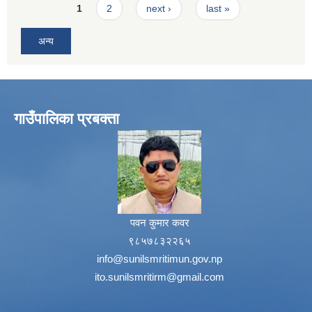
Pages
1
2
next ›
last »
अन्य
गाउँपालिका प्रबक्ता
पवन कुमार कवर
९८५७८३२२६५
info@sunilsmritimun.gov.np
ito.sunilsmritirm@gmail.com