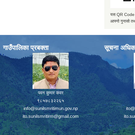
यस QR Code स्क
आफ्नो गुनासो तथ
गाउँपालिका प्रबक्ता
सूचना अधिक
पवन कुमार कवर
९८५७८३२२६५
info@sunilsmritimun.gov.np
ito@
ito.sunilsmritirm@gmail.com
ito.s