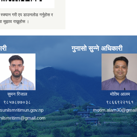
्यान गरी एप डाउनलोड गर्नुहोस र
ा सुझाव राख्नुहोस ।
ारी
गुनासो सुन्ने अधिकारी
सुमन रिजाल
मोतिम आलम
९८५७८७७०३८
९८६६९२२१६१
sunilsmritimun.gov.np
motim.alam30@gmail
unilsmritirm@gmail.com