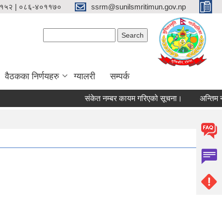
१५२ | ०८६-४०११७०
ssrm@sunilsmritimun.gov.np
Search form
Search
वैठकका निर्णयहरु
ग्यालरी
सम्पर्क
संकेत नम्बर कायम गरिएको सूचना।
अन्तिम नतिज