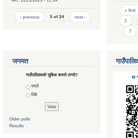
मिति:
11/21/2025 - 11:14
Pages
« first
‹ previous
5 of 24
next ›
2
7
जनमत
गाउँपालि
गाउँपालिकाको सुबिधा कस्तो लग्यो?
Choices
राम्रो
ठिकै
Older polls
Results