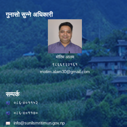
गुनासो सुन्ने अधिकारी
मोतिम आलम
९८६६९२२१६१
motim.alam30@gmail.com
सम्पर्क
०८६-४०११५२
०८६-४०११७०
info@sunilsmritimun.gov.np