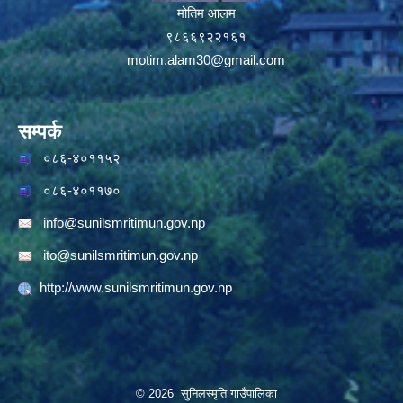
मोतिम आलम
९८६६९२२१६१
motim.alam30@gmail.com
सम्पर्क
०८६-४०११५२
०८६-४०११७०
info@sunilsmritimun.gov.np
ito@sunilsmritimun.gov.np
http://www.sunilsmritimun.gov.np
© 2026 सुनिलस्मृति गाउँपालिका