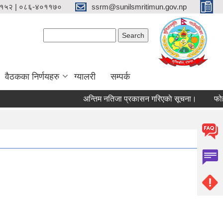
१५२ | ०८६-४०११७०
ssrm@sunilsmritimun.gov.np
Search form
Search
वैठकका निर्णयहरु
ग्यालरी
सम्पर्क
अन्तिम नतिजा प्रकासन गरिएकाे सूचना।
फोहोर मै