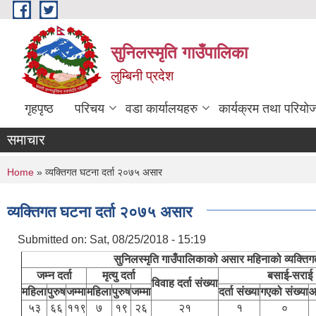
Skip to main content
सुनिलस्मृति गाउँपालिका
लुम्बिनी प्रदेश
गृहपृष्ठ
परिचय
वडा कार्यालयहरु
कार्यक्रम तथा परियो
समाचार
You are here
Home
» व्यक्तिगत घटना दर्ता २०७५ असार
व्यक्तिगत घटना दर्ता २०७५ असार
Submitted on:
Sat, 08/25/2018 - 15:19
सुनिलस्मृति गाउँपालिकाको असार महिनाको व्यक्तिग
जम्न दर्ता
मृत्यु दर्ता
बसाई-सराई
विवाह दर्ता संख्या
महिला
पुरुष
जम्मा
महिला
पुरुष
जम्मा
दर्ता संख्या
गएको संख्या
आ
५३
६६
११९
७
१९
२६
२१
१
०