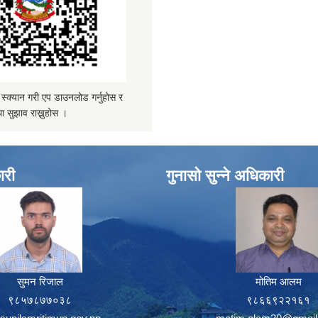
्यान गरी एप डाउनलोड गर्नुहोस र
ा सुझाव राख्नुहोस ।
ारी
गुनासो सुन्ने अधिकारी
सुमन रिजाल
मोतिम आलम
९८५७८७७०३८
९८६६९२२१६१