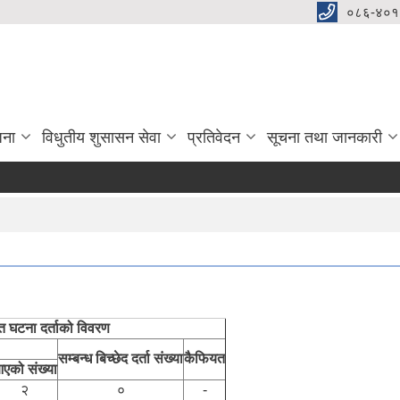
०८६-४०१
जना
विधुतीय शुसासन सेवा
प्रतिवेदन
सूचना तथा जानकारी
त घटना दर्ताको विवरण
सम्बन्ध बिच्छेद दर्ता संख्या
कैफियत
एको संख्या
२
०
-