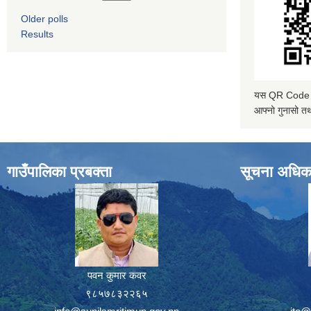
Older polls
Results
यस QR Code स्क
आफ्नो गुनासो तथ
गाउँपालिका प्रबक्ता
सूचना अधिक
पवन कुमार कवर
९८५७८३२२६५