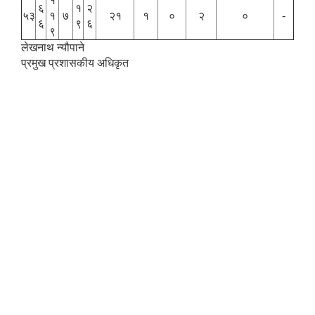
१
६
१
२
५३
१
७
२१
१
०
२
०
-
६
९
६
९
लेखनाथ न्यौपाने
प्रमुख प्रशासकीय अधिकृत