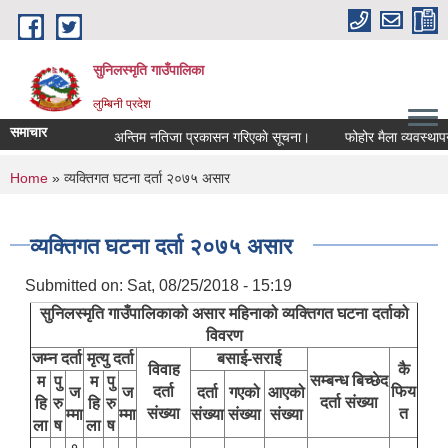
Skip to main content
सुनिलस्मृति गाउँपालिका
लुम्बिनी प्रदेश
समाचार
अन्तिम नतिजा प्रकासन गरिएकाे सूचना।
फोहोर मैला व्यवस्थापन 
You are here
Home
» व्यक्तिगत घटना दर्ता २०७५ असार
व्यक्तिगत घटना दर्ता २०७५ असार
Submitted on:
Sat, 08/25/2018 - 15:19
सुनिलस्मृति गाउँपालिकाको असार महिनाको व्यक्तिगत घटना दर्ताको
विवरण
जम्न दर्ता
मृत्यु दर्ता
बसाई-सराई
विवाह
कै
सम्बन्ध बिच्छेद
म
पु
म
पु
दर्ता
फिय
ज
ज
दर्ता
गएको
आएको
दर्ता संख्या
हि
रु
हि
रु
संख्या
त
म्मा
म्मा
संख्या
संख्या
संख्या
ला
ष
ला
ष