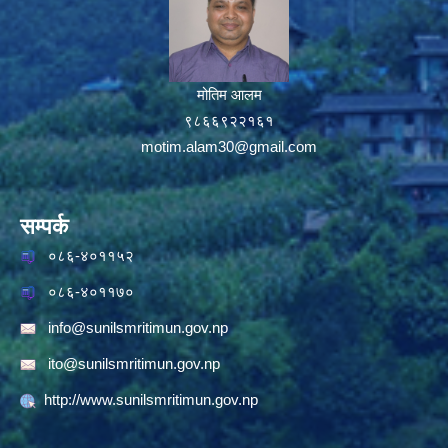
मोतिम आलम
९८६६९२२१६१
motim.alam30@gmail.com
सम्पर्क
०८६-४०११५२
०८६-४०११७०
info@sunilsmritimun.gov.np
ito@sunilsmritimun.gov.np
http://www.sunilsmritimun.gov.np