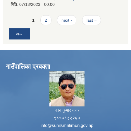
मिति:
07/13/2023 - 00:00
Pages
1
2
next ›
last »
अन्य
गाउँपालिका प्रबक्ता
पवन कुमार कवर
९८५७८३२२६५
info@sunilsmritimun.gov.np