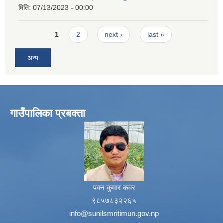
मिति:
07/13/2023 - 00:00
Pages
1
2
next ›
last »
अन्य
गाउँपालिका प्रबक्ता
पवन कुमार कवर
९८५७८३२२६५
info@sunilsmritimun.gov.np