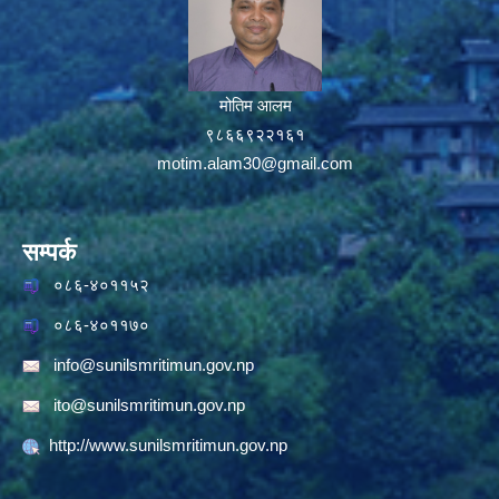
मोतिम आलम
९८६६९२२१६१
motim.alam30@gmail.com
सम्पर्क
०८६-४०११५२
०८६-४०११७०
info@sunilsmritimun.gov.np
ito@sunilsmritimun.gov.np
http://www.sunilsmritimun.gov.np