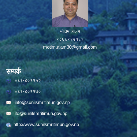
मोतिम आलम
९८६६९२२१६१
motim.alam30@gmail.com
सम्पर्क
०८६-४०११५२
०८६-४०११७०
info@sunilsmritimun.gov.np
ito@sunilsmritimun.gov.np
http://www.sunilsmritimun.gov.np