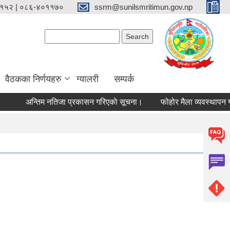
१५२ | ०८६-४०११७०
ssrm@sunilsmritimun.gov.np
Search form
Search
वैठकका निर्णयहरु
ग्यालरी
सम्पर्क
अन्तिम नतिजा प्रकासन गरिएकाे सूचना।
फोहोर मैला व्यवस्थापन गर्न