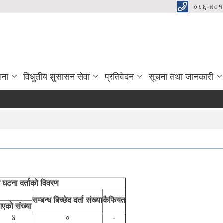
०८६-४०१
जना
विधुतीय शुसासन सेवा
प्रतिवेदन
सूचना तथा जानकारी
त घटना दर्ताको विवरण
सम्बन्ध बिच्छेद दर्ता संख्या
कैफियत
एको संख्या
४
०
-