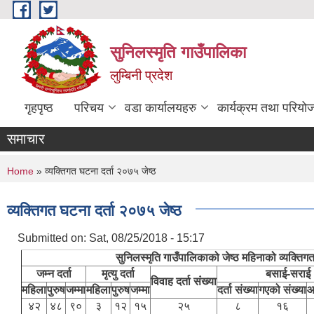
Skip to main content
सुनिलस्मृति गाउँपालिका
लुम्बिनी प्रदेश
गृहपृष्ठ
परिचय
वडा कार्यालयहरु
कार्यक्रम तथा परियो
समाचार
You are here
Home
» व्यक्तिगत घटना दर्ता २०७५ जेष्ठ
व्यक्तिगत घटना दर्ता २०७५ जेष्ठ
Submitted on:
Sat, 08/25/2018 - 15:17
सुनिलस्मृति गाउँपालिकाको जेष्ठ महिनाको व्यक्तिग
जम्न दर्ता
मृत्यु दर्ता
बसाई-सराई
विवाह दर्ता संख्या
महिला
पुरुष
जम्मा
महिला
पुरुष
जम्मा
दर्ता संख्या
गएको संख्या
आ
४२
४८
९०
३
१२
१५
२५
८
१६