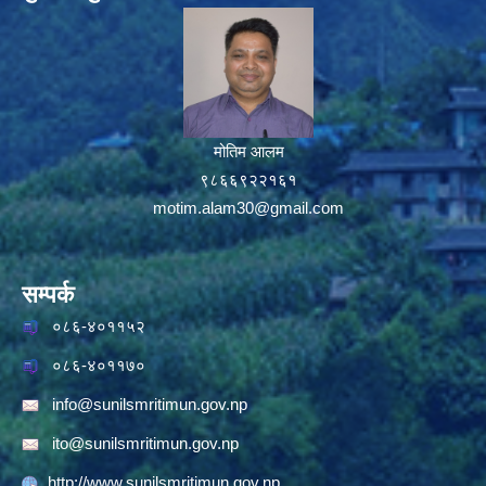
मोतिम आलम
९८६६९२२१६१
motim.alam30@gmail.com
सम्पर्क
०८६-४०११५२
०८६-४०११७०
info@sunilsmritimun.gov.np
ito@sunilsmritimun.gov.np
http://www.sunilsmritimun.gov.np