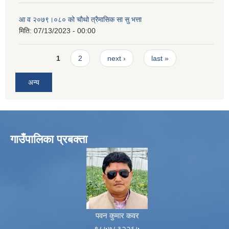
आ व २०७९।०८० को चौथो त्रैमासिक सा सु भत्ता
मिति:
07/13/2023 - 00:00
Pages
1
2
next ›
last »
अन्य
गाउँपालिका प्रबक्ता
पवन कुमार कवर
९८५७८३२२६५