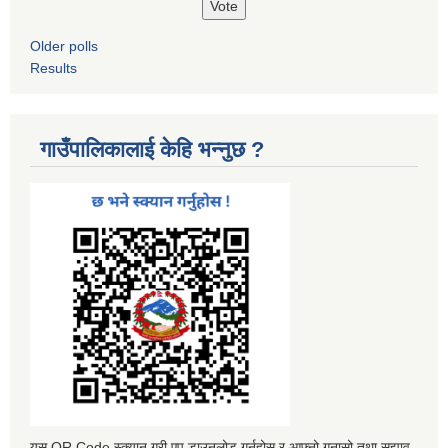
Older polls
Results
गाउँपालिकालाई केहि भन्नुछ ?
यस QR Code स्क्यान गरी एप डाउनलोड गर्नुहोस र आफ्नो गुनासो तथा सुझाव