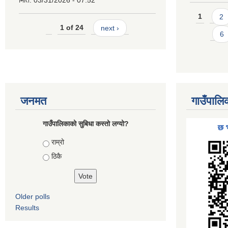
मिति:
03/31/2026 - 07:52
Pages
1
2
1 of 24
next ›
6
जनमत
गाउँपालि
गाउँपालिकाको सुबिधा कस्तो लग्यो?
Choices
राम्रो
ठिकै
Older polls
Results