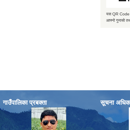
यस QR Code स्क
आफ्नो गुनासो तथ
गाउँपालिका प्रबक्ता
सूचना अधिक