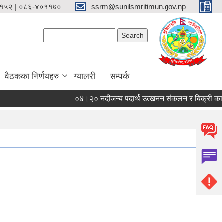
१५२ | ०८६-४०११७०
ssrm@sunilsmritimun.gov.np
Search form
Search
वैठकका निर्णयहरु
ग्यालरी
सम्पर्क
०४।२० नदीजन्य पदार्थ उत्खनन संकलन र बिक्री कार्यको सि