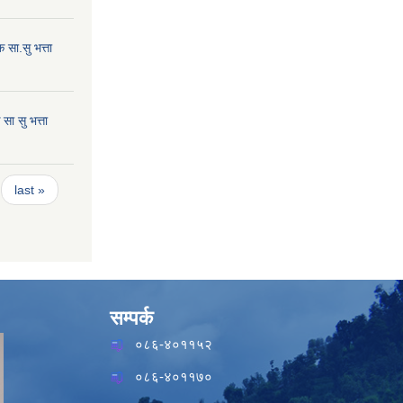
सा.सु भत्ता
ा सु भत्ता
last »
सम्पर्क
०८६-४०११५२
०८६-४०११७०