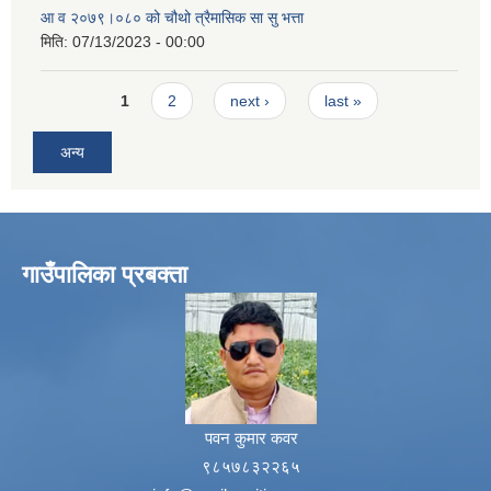
आ व २०७९।०८० को चौथो त्रैमासिक सा सु भत्ता
मिति:
07/13/2023 - 00:00
Pages
1
2
next ›
last »
अन्य
गाउँपालिका प्रबक्ता
पवन कुमार कवर
९८५७८३२२६५